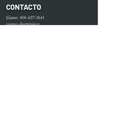
CONTACTO
Llame:
408-427-2641
correo electrónico:
Code3Coaching@yahoo.com
MENÚ
Casa
Acerca de
Servicios
Contacto
Tienda
VER PLANES DE PREPARACIÓN