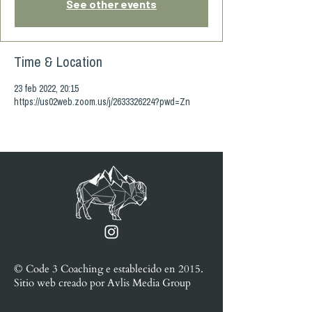
See other events
Time & Location
23 feb 2022, 20:15
https://us02web.zoom.us/j/2633326224?pwd=Zn
© Code 3 Coaching e
establecido en
2015.
Sitio web creado por
Avlis Media Group