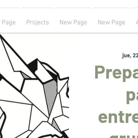
 Page
Projects
New Page
New Page
jue, 22
Prep
p
entr
gru