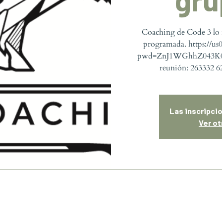
Coaching de Code 3 lo 
programada. https://u
pwd=ZnJ1WGhhZ043K0
reunión: 263332 6
Las inscripci
Ver o