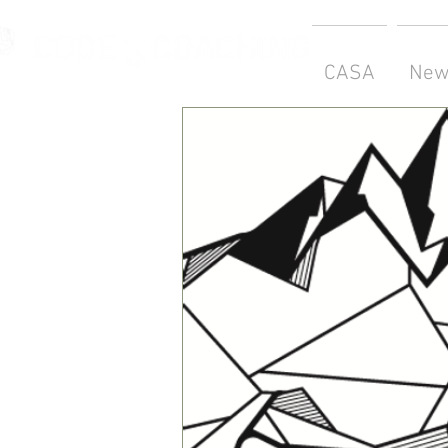
CASA
New