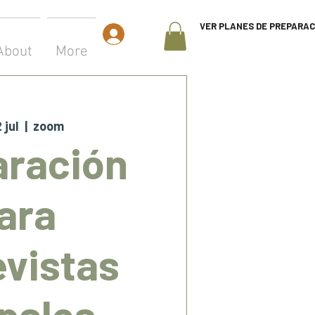
VER PLANES DE PREPARAC
Iniciar sesión
About
More
 jul
  |  
zoom
aración
ara
evistas
pales