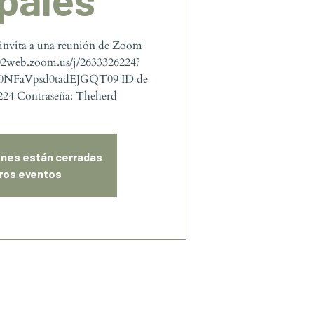
invita a una reunión de Zoom
s02web.zoom.us/j/2633326224?
NFaVpsd0tadEJGQT09 ID de
224 Contraseña: Theherd
ones están cerradas
tros eventos